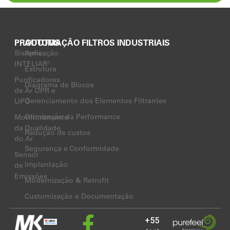
PRODUTOS
AUTOMAÇÃO FILTROS INDUSTRIAIS
Sistema
Aplicação
INTELIAR®
Estrutura
Purificadores
Diagrama de Blocos
de Ar UPR e
Gerenciamento dos Elementos Filtrantes
UPO
Otimização da Performance
Monitoramento
da Qualidade
Redução de custos
do Ar
Segurança e Conformidade
Sensor
Implantação
de
Emissões
Modernização & Retrofit
Customização e Documentação
+55