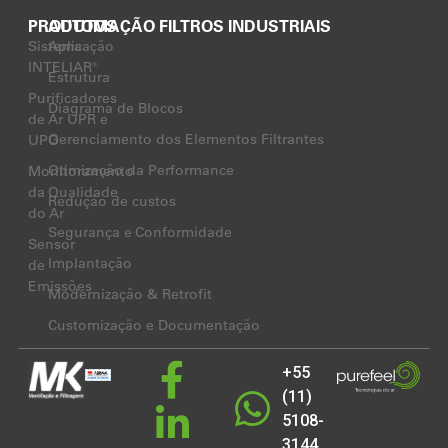
PRODUTOS
AUTOMAÇÃO FILTROS INDUSTRIAIS
Sistema
Aplicação
INTELIAR®
Estrutura
Purificadores
Diagrama de Blocos
de Ar UPR e
Gerenciamento dos Elementos Filtrantes
UPO
Otimização da Performance
Monitoramento
da Qualidade
Redução de custos
do Ar
Segurança e Conformidade
Sensor
Implantação
de
Emissões
Modernização & Retrofit
Customização e Documentação
+55
(11)
5108-
3144