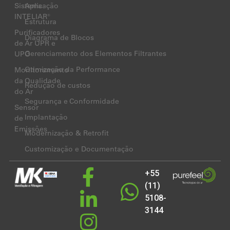
Sistema
Aplicação
INTELIAR®
Estrutura
Purificadores
Diagrama de Blocos
de Ar UPR e
Gerenciamento dos Elementos Filtrantes
UPO
Otimização da Performance
Monitoramento
da Qualidade
Redução de custos
do Ar
Segurança e Conformidade
Sensor
Implantação
de
Emissões
Modernização & Retrofit
Customização e Documentação
+55
(11)
5108-
3144