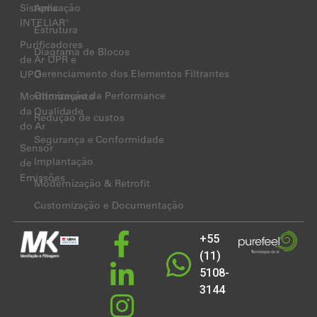
Sistema
Aplicação
INTELIAR®
Estrutura
Purificadores
Diagrama de Blocos
de Ar UPR e
Gerenciamento dos Elementos Filtrantes
UPO
Otimização da Performance
Monitoramento
da Qualidade
Redução de custos
do Ar
Segurança e Conformidade
Sensor
Implantação
de
Emissões
Modernização & Retrofit
Customização e Documentação
+55
(11)
5108-
3144