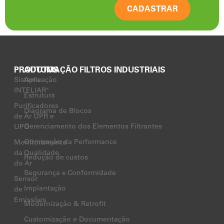
CADASTRAR
PRODUTOS
AUTOMAÇÃO FILTROS INDUSTRIAIS
Sistema
Aplicação
INTELIAR®
Estrutura
Purificadores
Diagrama de Blocos
de Ar UPR e
Gerenciamento dos Elementos Filtrantes
UPO
Otimização da Performance
Monitoramento
da Qualidade
Redução de custos
do Ar
Segurança e Conformidade
Sensor
Implantação
de
Emissões
Modernização & Retrofit
Customização e Documentação