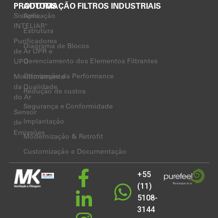
PRODUTOS
AUTOMAÇÃO FILTROS INDUSTRIAIS
Sistema
Aplicação
INTELIAR®
Estrutura
Purificadores
Diagrama de Blocos
de Ar UPR e
Gerenciamento dos Elementos Filtrantes
UPO
Otimização da Performance
Monitoramento
da Qualidade
Redução de custos
do Ar
Segurança e Conformidade
Sensor
Implantação
de
Emissões
Modernização & Retrofit
Customização e Documentação
+55
(11)
5108-
3144