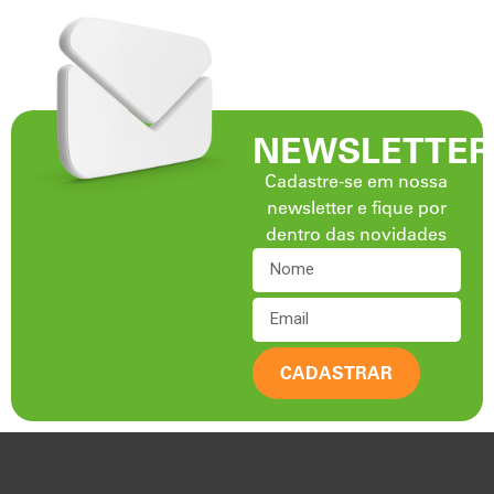
NEWSLETTER
Cadastre-se em nossa
newsletter e fique por
dentro das novidades
CADASTRAR