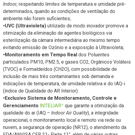
Indoor
, respeitando limites de temperatura e umidade pré-
determinados, quando as condições de ventilação do
ambiente não forem suficientes;
•UVC (Ultravioleta)
utilizado de modo inovador promove a
otimização da eliminação de agentes biológicos via
esterilização da câmara intermediária ao mesmo tempo
evitando emissão de Ozônio e a exposição à Ultravioleta;
•Monitoramento em Tempo Real
dos Poluentes
particulados PM10, PM2.5, e gases CO2, Orgânicos Voláteis
(TVOC) e Formaldeídos (CH2O), com possibilidade de
inclusão de mais três contaminantes sob demanda e
indicações de temperatura, de umidade relativa e do IAQ-i
(índice de Qualidade do AR Interior).
•Exclusivo Sistema de Monitoramento, Controle e
INTELIAR®
Gerenciamento
que garante a otimização da
qualidade do ar (IAQ –
Indoor Air Quality
), a integridade
operacional, o monitoramento local e remoto via rede ou
nuvem, a segurança de operação (NR12), o atendimento da
FDA/ANVISA CFR 21- Parte 11”, além de várias outras