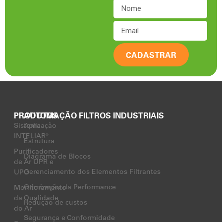
CADASTRAR
PRODUTOS
AUTOMAÇÃO FILTROS INDUSTRIAIS
Sistema
Aplicação
INTELIAR®
Estrutura
Purificadores
Diagrama de Blocos
de Ar UPR e
Gerenciamento dos Elementos Filtrantes
UPO
Otimização da Performance
Monitoramento
da Qualidade
Redução de custos
do Ar
Segurança e Conformidade