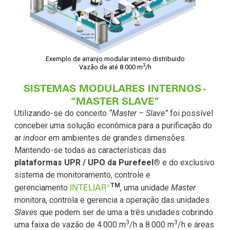
Exemplo de arranjo modular interno distribuido
3
Vazão de até 8.000 m
/h
SISTEMAS MODULARES INTERNOS -
“MASTER SLAVE”
Utilizando-se do conceito
“Master – Slave”
foi possível
conceber uma solução econômica para a purificação do
ar
indoor
em ambientes de grandes dimensões.
Mantendo-se todas as características das
plataformas UPR / UPO da
Purefeel®
e do exclusivo
sistema de monitoramento, controle e
TM
INTELIAR®
gerenciamento
, uma unidade
Master
monitora, controla e gerencia a operação das unidades
Slaves
que podem ser de uma a três unidades cobrindo
3
3
uma faixa de vazão de 4.000 m
/h a 8.000 m
/h e áreas