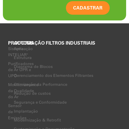
CADASTRAR
PRODUTOS
AUTOMAÇÃO FILTROS INDUSTRIAIS
Sistema
Aplicação
INTELIAR®
Estrutura
Purificadores
Diagrama de Blocos
de Ar UPR e
Gerenciamento dos Elementos Filtrantes
UPO
Otimização da Performance
Monitoramento
da Qualidade
Redução de custos
do Ar
Segurança e Conformidade
Sensor
Implantação
de
Emissões
Modernização & Retrofit